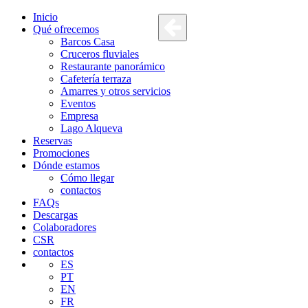
Inicio
Qué ofrecemos
Barcos Casa
Cruceros fluviales
Restaurante panorámico
Cafetería terraza
Amarres y otros servicios
Eventos
Empresa
Lago Alqueva
Reservas
Promociones
Dónde estamos
Cómo llegar
contactos
FAQs
Descargas
Colaboradores
CSR
contactos
ES
PT
EN
FR