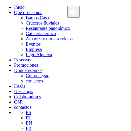
Inicio
Qué ofrecemos
Barcos Casa
Cruceros fluviales
Restaurante panorámico
Cafetería terraza
Amarres y otros servicios
Eventos
Empresa
Lago Alqueva
Reservas
Promociones
Dónde estamos
Cómo llegar
contactos
FAQs
Descargas
Colaboradores
CSR
contactos
ES
PT
EN
FR