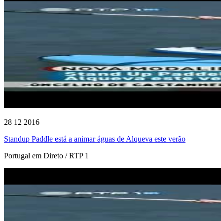
28 12 2016
Standup Paddle está a animar águas de Alqueva este verão
Portugal em Direto / RTP 1