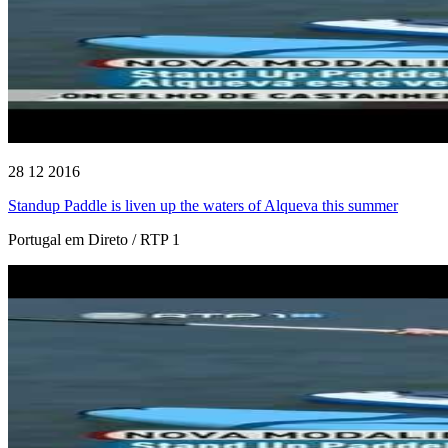
28 12 2016
Standup Paddle is liven up the waters of Alqueva this summer
Portugal em Direto / RTP 1