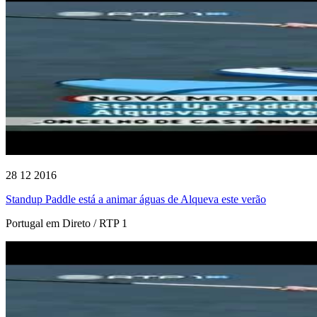
28 12 2016
Standup Paddle está a animar águas de Alqueva este verão
Portugal em Direto / RTP 1