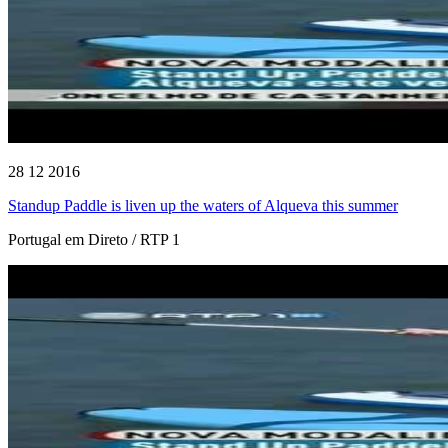
28 12 2016
Standup Paddle is liven up the waters of Alqueva this summer
Portugal em Direto / RTP 1