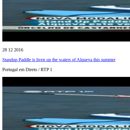
28 12 2016
Standup Paddle is liven up the waters of Alqueva this summer
Portugal em Direto / RTP 1