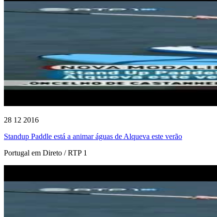
28 12 2016
Standup Paddle está a animar águas de Alqueva este verão
Portugal em Direto / RTP 1