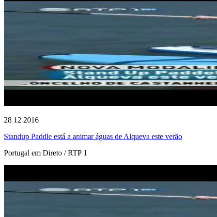
28 12 2016
Standup Paddle está a animar águas de Alqueva este verão
Portugal em Direto / RTP 1