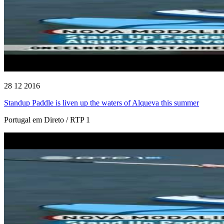
28 12 2016
Standup Paddle is liven up the waters of Alqueva this summer
Portugal em Direto / RTP 1