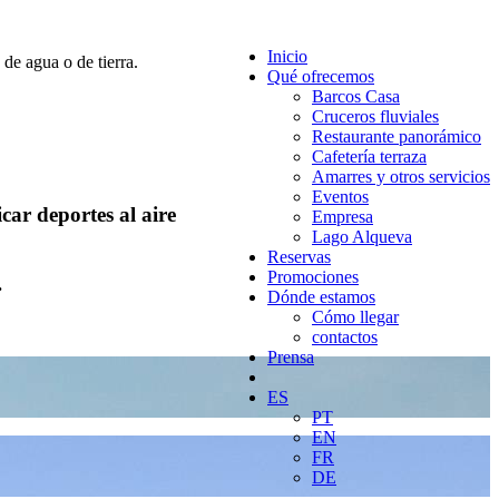
Inicio
Qué ofrecemos
Barcos Casa
Cruceros fluviales
Restaurante panorámico
Cafetería terraza
Amarres y otros servicios
Eventos
car deportes al aire
Empresa
Lago Alqueva
Reservas
Promociones
.
Dónde estamos
Cómo llegar
contactos
Prensa
ES
PT
EN
FR
DE