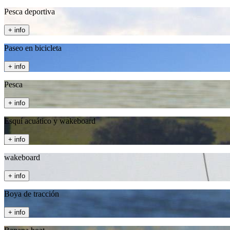
Pesca deportiva
+ info
Paseo en bicicleta
+ info
Pesca
+ info
Esquí acuático y wakeboard
+ info
wakeboard
+ info
Boya de tracción
+ info