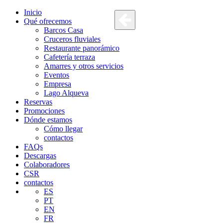
Inicio
Qué ofrecemos
Barcos Casa
Cruceros fluviales
Restaurante panorámico
Cafetería terraza
Amarres y otros servicios
Eventos
Empresa
Lago Alqueva
Reservas
Promociones
Dónde estamos
Cómo llegar
contactos
FAQs
Descargas
Colaboradores
CSR
contactos
ES
PT
EN
FR