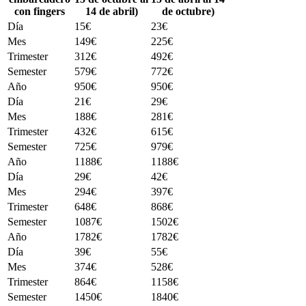
con fingers
14 de abril)
de octubre)
Día
15€
23€
Mes
149€
225€
Trimester
312€
492€
Semester
579€
772€
Año
950€
950€
Día
21€
29€
Mes
188€
281€
Trimester
432€
615€
Semester
725€
979€
Año
1188€
1188€
Día
29€
42€
Mes
294€
397€
Trimester
648€
868€
Semester
1087€
1502€
Año
1782€
1782€
Día
39€
55€
Mes
374€
528€
Trimester
864€
1158€
Semester
1450€
1840€