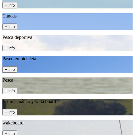
+ info
Canoas
+ info
Pesca deportiva
+ info
Paseo en bicicleta
+ info
Pesca
+ info
Esquí acuático y wakeboard
+ info
wakeboard
+ info