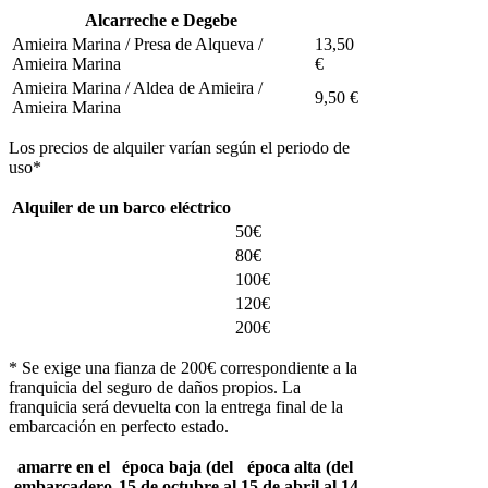
Alcarreche e Degebe
Amieira Marina / Presa de Alqueva /
13,50
Amieira Marina
€
Amieira Marina / Aldea de Amieira /
9,50 €
Amieira Marina
Los precios de alquiler varían según el periodo de
uso*
Alquiler de un barco eléctrico
50€
80€
100€
120€
200€
* Se exige una fianza de 200€ correspondiente a la
franquicia del seguro de daños propios. La
franquicia será devuelta con la entrega final de la
embarcación en perfecto estado.
amarre en el
época baja (del
época alta (del
embarcadero
15 de octubre al
15 de abril al 14