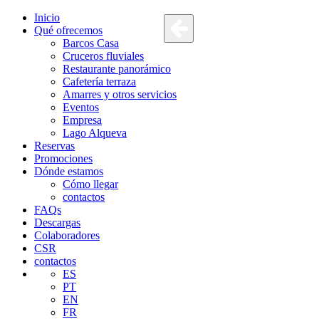
Inicio
Qué ofrecemos
Barcos Casa
Cruceros fluviales
Restaurante panorámico
Cafetería terraza
Amarres y otros servicios
Eventos
Empresa
Lago Alqueva
Reservas
Promociones
Dónde estamos
Cómo llegar
contactos
FAQs
Descargas
Colaboradores
CSR
contactos
ES
PT
EN
FR