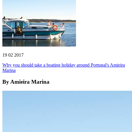
19 02 2017
Why you should take a boating holiday around Portugal's Amieira
Marina
By
Amieira Marina