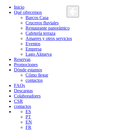
Inicio
Qué ofrecemos
Barcos Casa
Cruceros fluviales
Restaurante panorámico
Cafetería terraza
Amarres y otros servicios
Eventos
Empresa
Lago Alqueva
Reservas
Promociones
Dónde estamos
Cómo llegar
contactos
FAQs
Descargas
Colaboradores
CSR
contactos
ES
PT
EN
FR