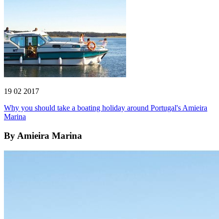
19 02 2017
Why you should take a boating holiday around Portugal's Amieira
Marina
By
Amieira Marina