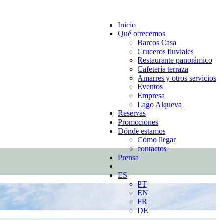
Inicio
Qué ofrecemos
Barcos Casa
Cruceros fluviales
Restaurante panorámico
Cafetería terraza
Amarres y otros servicios
Eventos
Empresa
Lago Alqueva
Reservas
Promociones
Dónde estamos
Cómo llegar
contactos
Prensa
ES
PT
EN
FR
DE