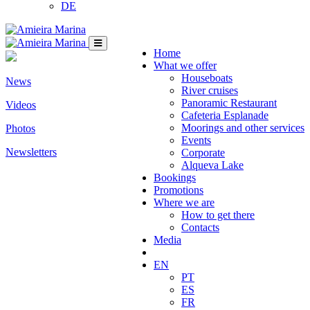
DE
Home
What we offer
Houseboats
News
River cruises
Panoramic Restaurant
Videos
Cafeteria Esplanade
Moorings and other services
Photos
Events
Newsletters
Corporate
Alqueva Lake
Bookings
Promotions
Where we are
How to get there
Contacts
Media
EN
PT
ES
FR