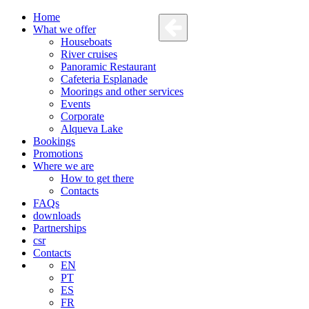
Home
What we offer
Houseboats
River cruises
Panoramic Restaurant
Cafeteria Esplanade
Moorings and other services
Events
Corporate
Alqueva Lake
Bookings
Promotions
Where we are
How to get there
Contacts
FAQs
downloads
Partnerships
csr
Contacts
EN
PT
ES
FR