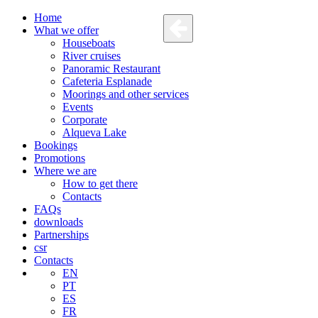
Home
What we offer
Houseboats
River cruises
Panoramic Restaurant
Cafeteria Esplanade
Moorings and other services
Events
Corporate
Alqueva Lake
Bookings
Promotions
Where we are
How to get there
Contacts
FAQs
downloads
Partnerships
csr
Contacts
EN
PT
ES
FR