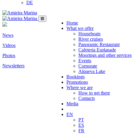
DE
Home
What we offer
Houseboats
News
River cruises
Panoramic Restaurant
Videos
Cafeteria Esplanade
Moorings and other services
Photos
Events
Newsletters
Corporate
Alqueva Lake
Bookings
Promotions
Where we are
How to get there
Contacts
Media
EN
PT
ES
FR