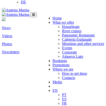
DE
Home
What we offer
Houseboats
News
River cruises
Panoramic Restaurant
Videos
Cafeteria Esplanade
Moorings and other services
Photos
Events
Newsletters
Corporate
Alqueva Lake
Bookings
Promotions
Where we are
How to get there
Contacts
Media
EN
PT
ES
FR