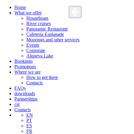
Home
What we offer
Houseboats
River cruises
Panoramic Restaurant
Cafeteria Esplanade
Moorings and other services
Events
Corporate
Alqueva Lake
Bookings
Promotions
Where we are
How to get there
Contacts
FAQs
downloads
Partnerships
csr
Contacts
EN
PT
ES
FR