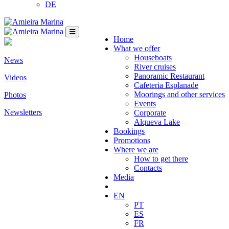
DE
Home
What we offer
Houseboats
News
River cruises
Panoramic Restaurant
Videos
Cafeteria Esplanade
Moorings and other services
Photos
Events
Newsletters
Corporate
Alqueva Lake
Bookings
Promotions
Where we are
How to get there
Contacts
Media
EN
PT
ES
FR