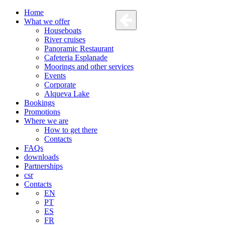
Home
What we offer
Houseboats
River cruises
Panoramic Restaurant
Cafeteria Esplanade
Moorings and other services
Events
Corporate
Alqueva Lake
Bookings
Promotions
Where we are
How to get there
Contacts
FAQs
downloads
Partnerships
csr
Contacts
EN
PT
ES
FR