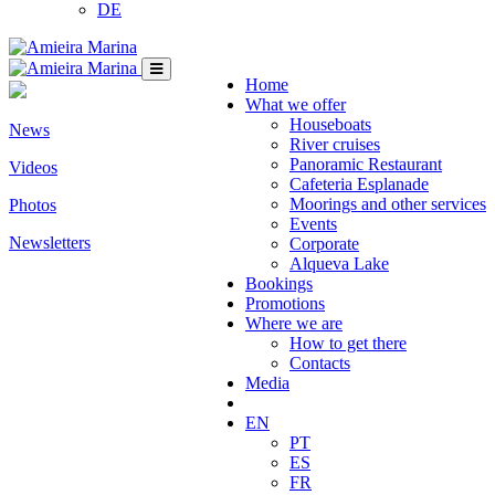
DE
Home
What we offer
Houseboats
News
River cruises
Panoramic Restaurant
Videos
Cafeteria Esplanade
Moorings and other services
Photos
Events
Newsletters
Corporate
Alqueva Lake
Bookings
Promotions
Where we are
How to get there
Contacts
Media
EN
PT
ES
FR