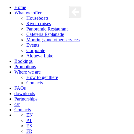
Home
What we offer
Houseboats
River cruises
Panoramic Restaurant
Cafeteria Esplanade
Moorings and other services
Events
Corporate
Alqueva Lake
Bookings
Promotions
Where we are
How to get there
Contacts
FAQs
downloads
Partnerships
csr
Contacts
EN
PT
ES
FR