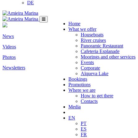
DE
Home
What we offer
Houseboats
News
River cruises
Panoramic Restaurant
Videos
Cafeteria Esplanade
Moorings and other services
Photos
Events
Newsletters
Corporate
Alqueva Lake
Bookings
Promotions
Where we are
How to get there
Contacts
Media
EN
PT
ES
FR