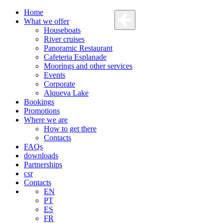
Home
What we offer
Houseboats
River cruises
Panoramic Restaurant
Cafeteria Esplanade
Moorings and other services
Events
Corporate
Alqueva Lake
Bookings
Promotions
Where we are
How to get there
Contacts
FAQs
downloads
Partnerships
csr
Contacts
EN
PT
ES
FR