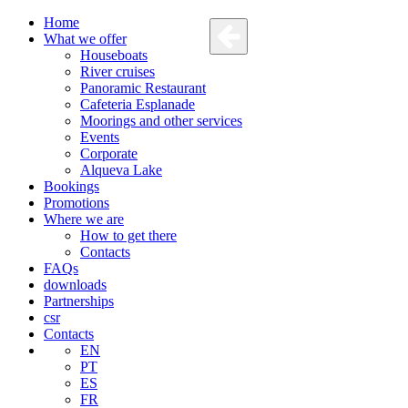
Home
What we offer
Houseboats
River cruises
Panoramic Restaurant
Cafeteria Esplanade
Moorings and other services
Events
Corporate
Alqueva Lake
Bookings
Promotions
Where we are
How to get there
Contacts
FAQs
downloads
Partnerships
csr
Contacts
EN
PT
ES
FR