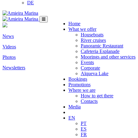
DE
Home
What we offer
Houseboats
News
River cruises
Panoramic Restaurant
Videos
Cafeteria Esplanade
Moorings and other services
Photos
Events
Newsletters
Corporate
Alqueva Lake
Bookings
Promotions
Where we are
How to get there
Contacts
Media
EN
PT
ES
FR