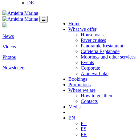
DE
Home
What we offer
Houseboats
News
River cruises
Panoramic Restaurant
Videos
Cafeteria Esplanade
Moorings and other services
Photos
Events
Newsletters
Corporate
Alqueva Lake
Bookings
Promotions
Where we are
How to get there
Contacts
Media
EN
PT
ES
FR