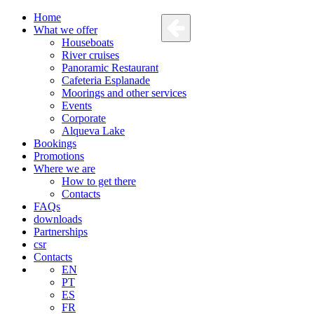
Home
What we offer
Houseboats
River cruises
Panoramic Restaurant
Cafeteria Esplanade
Moorings and other services
Events
Corporate
Alqueva Lake
Bookings
Promotions
Where we are
How to get there
Contacts
FAQs
downloads
Partnerships
csr
Contacts
EN
PT
ES
FR