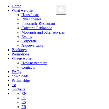
Home
What we offer
Houseboats
River cruises
Panoramic Restaurant
Cafeteria Esplanade
Moorings and other services
Events
Corporate
Alqueva Lake
Bookings
Promotions
Where we are
How to get there
Contacts
FAQs
downloads
Partnerships
csr
Contacts
EN
PT
ES
FR