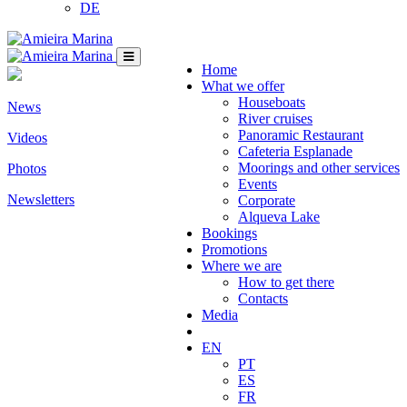
DE
Home
What we offer
Houseboats
News
River cruises
Panoramic Restaurant
Videos
Cafeteria Esplanade
Moorings and other services
Photos
Events
Newsletters
Corporate
Alqueva Lake
Bookings
Promotions
Where we are
How to get there
Contacts
Media
EN
PT
ES
FR