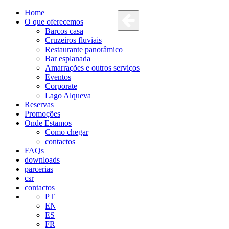
Home
O que oferecemos
Barcos casa
Cruzeiros fluviais
Restaurante panorâmico
Bar esplanada
Amarrações e outros serviços
Eventos
Corporate
Lago Alqueva
Reservas
Promoções
Onde Estamos
Como chegar
contactos
FAQs
downloads
parcerias
csr
contactos
PT
EN
ES
FR