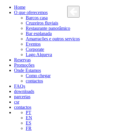
Home
O que oferecemos
Barcos casa
Cruzeiros fluviais
Restaurante panorâmico
Bar esplanada
Amarrações e outros serviços
Eventos
Corporate
Lago Alqueva
Reservas
Promoções
Onde Estamos
Como chegar
contactos
FAQs
downloads
parcerias
csr
contactos
PT
EN
ES
FR