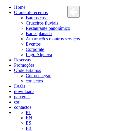
Home
O que oferecemos
Barcos casa
Cruzeiros fluviais
Restaurante panorâmico
Bar esplanada
Amarrações e outros serviços
Eventos
Corporate
Lago Alqueva
Reservas
Promoções
Onde Estamos
Como chegar
contactos
FAQs
downloads
parcerias
csr
contactos
PT
EN
ES
FR