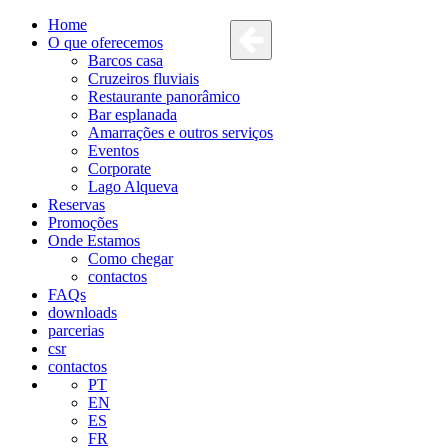
Home
O que oferecemos
Barcos casa
Cruzeiros fluviais
Restaurante panorâmico
Bar esplanada
Amarrações e outros serviços
Eventos
Corporate
Lago Alqueva
Reservas
Promoções
Onde Estamos
Como chegar
contactos
FAQs
downloads
parcerias
csr
contactos
PT
EN
ES
FR