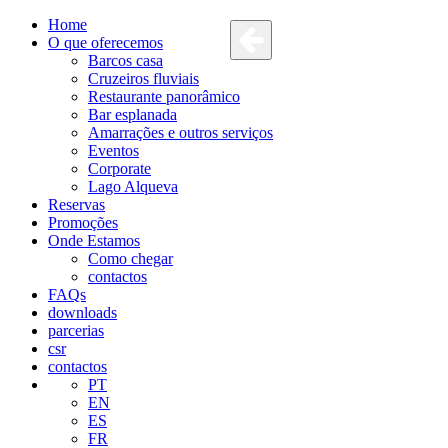
Home
O que oferecemos
Barcos casa
Cruzeiros fluviais
Restaurante panorâmico
Bar esplanada
Amarrações e outros serviços
Eventos
Corporate
Lago Alqueva
Reservas
Promoções
Onde Estamos
Como chegar
contactos
FAQs
downloads
parcerias
csr
contactos
PT
EN
ES
FR