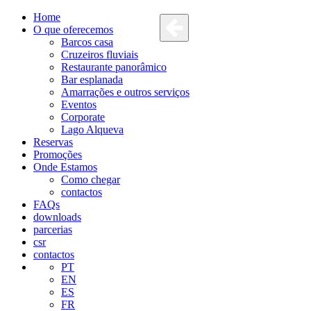
Home
O que oferecemos
Barcos casa
Cruzeiros fluviais
Restaurante panorâmico
Bar esplanada
Amarrações e outros serviços
Eventos
Corporate
Lago Alqueva
Reservas
Promoções
Onde Estamos
Como chegar
contactos
FAQs
downloads
parcerias
csr
contactos
PT
EN
ES
FR