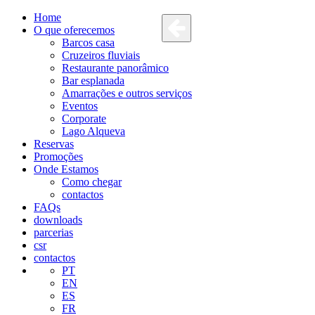
Home
O que oferecemos
Barcos casa
Cruzeiros fluviais
Restaurante panorâmico
Bar esplanada
Amarrações e outros serviços
Eventos
Corporate
Lago Alqueva
Reservas
Promoções
Onde Estamos
Como chegar
contactos
FAQs
downloads
parcerias
csr
contactos
PT
EN
ES
FR