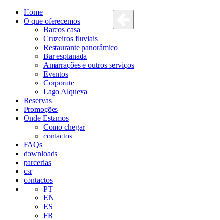
Home
O que oferecemos
Barcos casa
Cruzeiros fluviais
Restaurante panorâmico
Bar esplanada
Amarrações e outros serviços
Eventos
Corporate
Lago Alqueva
Reservas
Promoções
Onde Estamos
Como chegar
contactos
FAQs
downloads
parcerias
csr
contactos
PT
EN
ES
FR