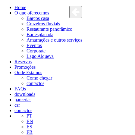
Home
O que oferecemos
Barcos casa
Cruzeiros fluviais
Restaurante panorâmico
Bar esplanada
Amarrações e outros serviços
Eventos
Corporate
Lago Alqueva
Reservas
Promoções
Onde Estamos
Como chegar
contactos
FAQs
downloads
parcerias
csr
contactos
PT
EN
ES
FR