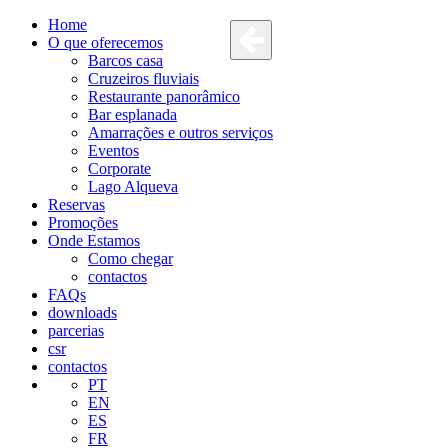
Home
O que oferecemos
Barcos casa
Cruzeiros fluviais
Restaurante panorâmico
Bar esplanada
Amarrações e outros serviços
Eventos
Corporate
Lago Alqueva
Reservas
Promoções
Onde Estamos
Como chegar
contactos
FAQs
downloads
parcerias
csr
contactos
PT
EN
ES
FR