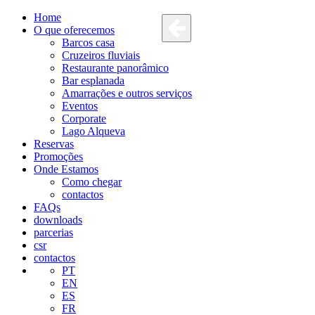
Home
O que oferecemos
Barcos casa
Cruzeiros fluviais
Restaurante panorâmico
Bar esplanada
Amarrações e outros serviços
Eventos
Corporate
Lago Alqueva
Reservas
Promoções
Onde Estamos
Como chegar
contactos
FAQs
downloads
parcerias
csr
contactos
PT
EN
ES
FR