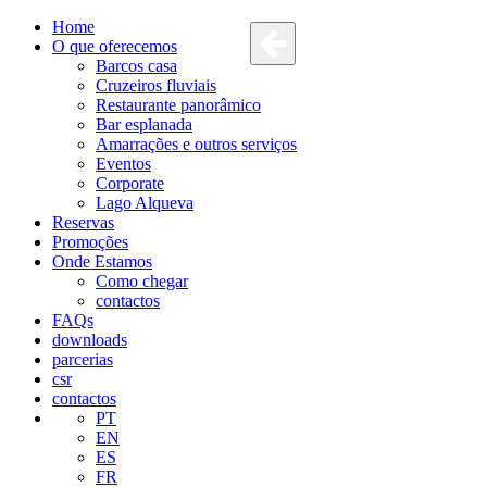
Home
O que oferecemos
Barcos casa
Cruzeiros fluviais
Restaurante panorâmico
Bar esplanada
Amarrações e outros serviços
Eventos
Corporate
Lago Alqueva
Reservas
Promoções
Onde Estamos
Como chegar
contactos
FAQs
downloads
parcerias
csr
contactos
PT
EN
ES
FR