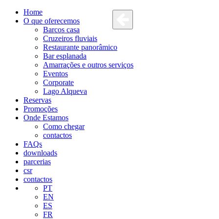
Home
O que oferecemos
Barcos casa
Cruzeiros fluviais
Restaurante panorâmico
Bar esplanada
Amarrações e outros serviços
Eventos
Corporate
Lago Alqueva
Reservas
Promoções
Onde Estamos
Como chegar
contactos
FAQs
downloads
parcerias
csr
contactos
PT
EN
ES
FR