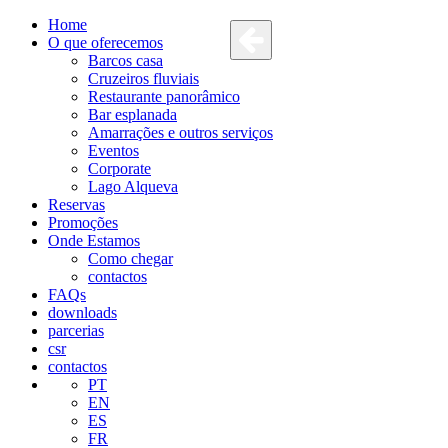
Home
O que oferecemos
Barcos casa
Cruzeiros fluviais
Restaurante panorâmico
Bar esplanada
Amarrações e outros serviços
Eventos
Corporate
Lago Alqueva
Reservas
Promoções
Onde Estamos
Como chegar
contactos
FAQs
downloads
parcerias
csr
contactos
PT
EN
ES
FR