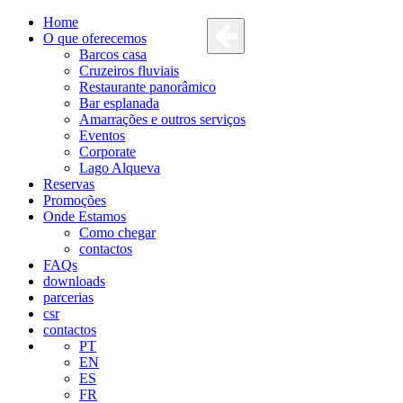
Home
O que oferecemos
Barcos casa
Cruzeiros fluviais
Restaurante panorâmico
Bar esplanada
Amarrações e outros serviços
Eventos
Corporate
Lago Alqueva
Reservas
Promoções
Onde Estamos
Como chegar
contactos
FAQs
downloads
parcerias
csr
contactos
PT
EN
ES
FR