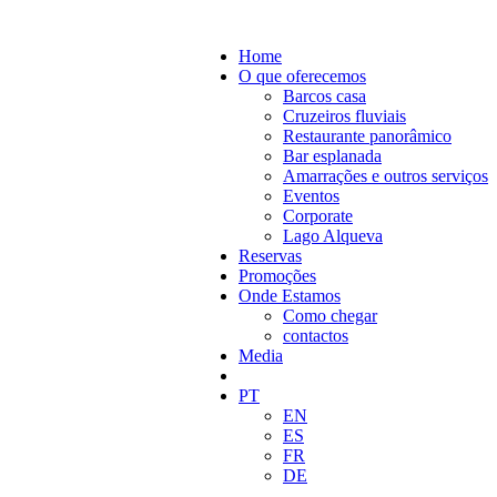
Home
O que oferecemos
Barcos casa
Cruzeiros fluviais
Restaurante panorâmico
Bar esplanada
Amarrações e outros serviços
Eventos
Corporate
Lago Alqueva
Reservas
Promoções
Onde Estamos
Como chegar
contactos
Media
PT
EN
ES
FR
DE