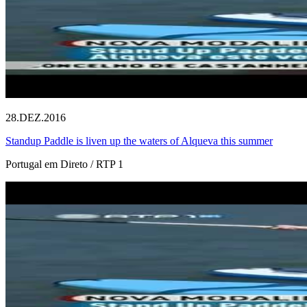
28.DEZ.2016
Standup Paddle is liven up the waters of Alqueva this summer
Portugal em Direto / RTP 1