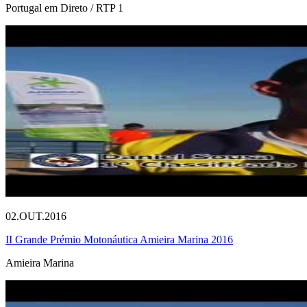
Portugal em Direto / RTP 1
02.OUT.2016
II Grande Prémio Motonáutica Amieira Marina 2016
Amieira Marina