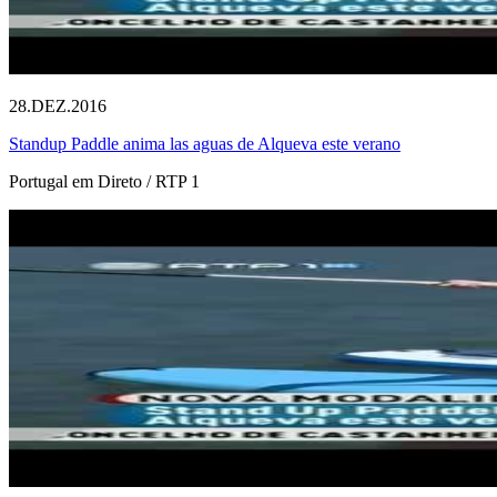
28.DEZ.2016
Standup Paddle anima las aguas de Alqueva este verano
Portugal em Direto / RTP 1