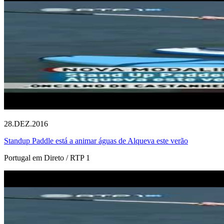
28.DEZ.2016
Standup Paddle está a animar águas de Alqueva este verão
Portugal em Direto / RTP 1