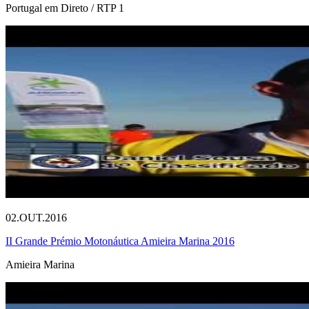
Portugal em Direto / RTP 1
02.OUT.2016
II Grande Prémio Motonáutica Amieira Marina 2016
Amieira Marina