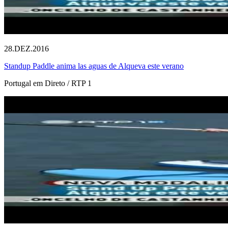
28.DEZ.2016
Standup Paddle anima las aguas de Alqueva este verano
Portugal em Direto / RTP 1