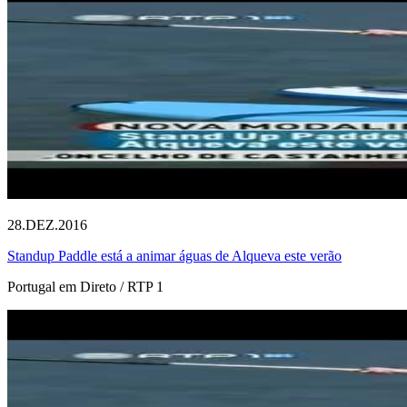
28.DEZ.2016
Standup Paddle está a animar águas de Alqueva este verão
Portugal em Direto / RTP 1