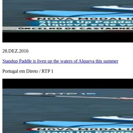
28.DEZ.2016
Standup Paddle is liven up the waters of Alqueva this summer
Portugal em Direto / RTP 1