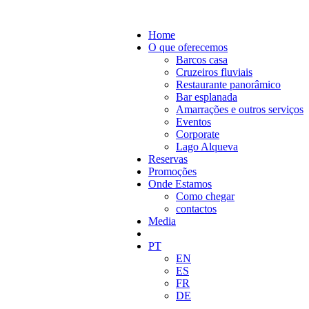
Home
O que oferecemos
Barcos casa
Cruzeiros fluviais
Restaurante panorâmico
Bar esplanada
Amarrações e outros serviços
Eventos
Corporate
Lago Alqueva
Reservas
Promoções
Onde Estamos
Como chegar
contactos
Media
PT
EN
ES
FR
DE