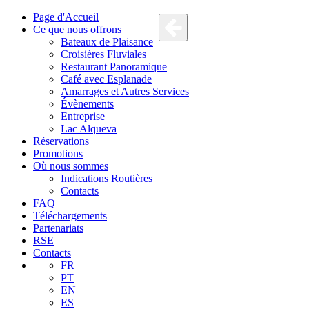
Page d'Accueil
Ce que nous offrons
Bateaux de Plaisance
Croisières Fluviales
Restaurant Panoramique
Café avec Esplanade
Amarrages et Autres Services
Évènements
Entreprise
Lac Alqueva
Réservations
Promotions
Où nous sommes
Indications Routières
Contacts
FAQ
Téléchargements
Partenariats
RSE
Contacts
FR
PT
EN
ES