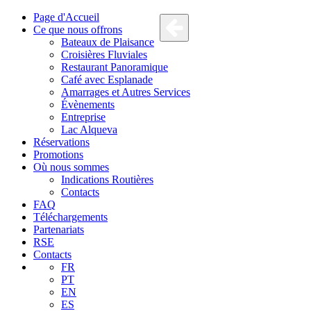
Page d'Accueil
Ce que nous offrons
Bateaux de Plaisance
Croisières Fluviales
Restaurant Panoramique
Café avec Esplanade
Amarrages et Autres Services
Évènements
Entreprise
Lac Alqueva
Réservations
Promotions
Où nous sommes
Indications Routières
Contacts
FAQ
Téléchargements
Partenariats
RSE
Contacts
FR
PT
EN
ES