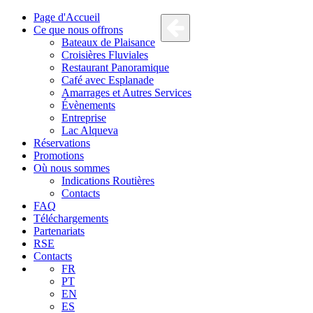
Page d'Accueil
Ce que nous offrons
Bateaux de Plaisance
Croisières Fluviales
Restaurant Panoramique
Café avec Esplanade
Amarrages et Autres Services
Évènements
Entreprise
Lac Alqueva
Réservations
Promotions
Où nous sommes
Indications Routières
Contacts
FAQ
Téléchargements
Partenariats
RSE
Contacts
FR
PT
EN
ES