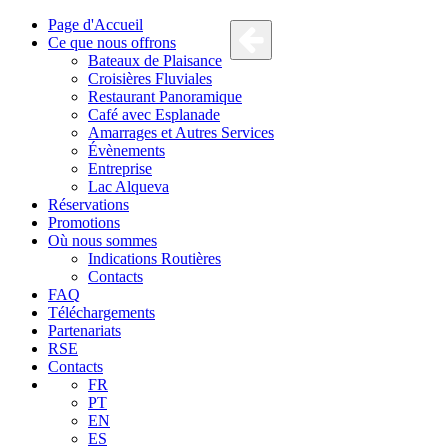
Page d'Accueil
Ce que nous offrons
Bateaux de Plaisance
Croisières Fluviales
Restaurant Panoramique
Café avec Esplanade
Amarrages et Autres Services
Évènements
Entreprise
Lac Alqueva
Réservations
Promotions
Où nous sommes
Indications Routières
Contacts
FAQ
Téléchargements
Partenariats
RSE
Contacts
FR
PT
EN
ES