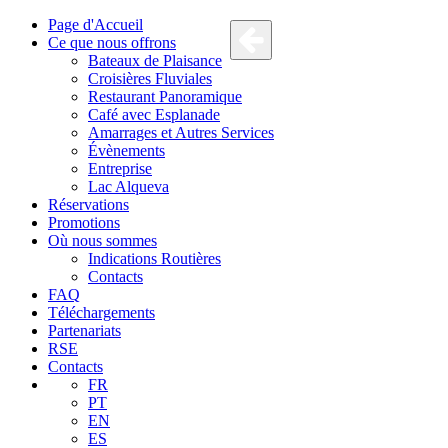
Page d'Accueil
Ce que nous offrons
Bateaux de Plaisance
Croisières Fluviales
Restaurant Panoramique
Café avec Esplanade
Amarrages et Autres Services
Évènements
Entreprise
Lac Alqueva
Réservations
Promotions
Où nous sommes
Indications Routières
Contacts
FAQ
Téléchargements
Partenariats
RSE
Contacts
FR
PT
EN
ES