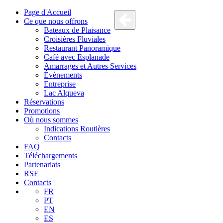
Page d'Accueil
Ce que nous offrons
Bateaux de Plaisance
Croisières Fluviales
Restaurant Panoramique
Café avec Esplanade
Amarrages et Autres Services
Évènements
Entreprise
Lac Alqueva
Réservations
Promotions
Où nous sommes
Indications Routières
Contacts
FAQ
Téléchargements
Partenariats
RSE
Contacts
FR
PT
EN
ES