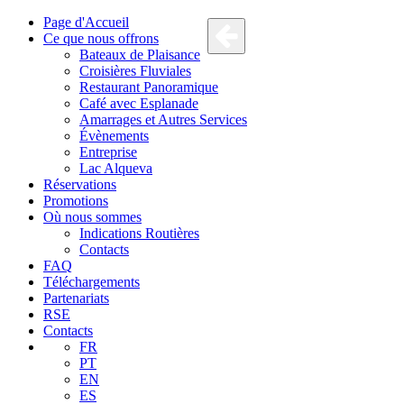
Page d'Accueil
Ce que nous offrons
Bateaux de Plaisance
Croisières Fluviales
Restaurant Panoramique
Café avec Esplanade
Amarrages et Autres Services
Évènements
Entreprise
Lac Alqueva
Réservations
Promotions
Où nous sommes
Indications Routières
Contacts
FAQ
Téléchargements
Partenariats
RSE
Contacts
FR
PT
EN
ES