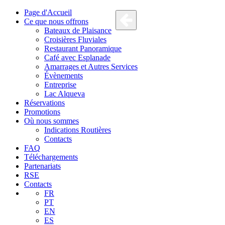
Page d'Accueil
Ce que nous offrons
Bateaux de Plaisance
Croisières Fluviales
Restaurant Panoramique
Café avec Esplanade
Amarrages et Autres Services
Évènements
Entreprise
Lac Alqueva
Réservations
Promotions
Où nous sommes
Indications Routières
Contacts
FAQ
Téléchargements
Partenariats
RSE
Contacts
FR
PT
EN
ES