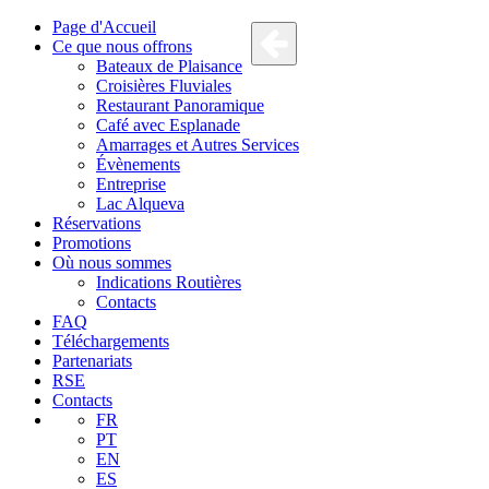
Page d'Accueil
Ce que nous offrons
Bateaux de Plaisance
Croisières Fluviales
Restaurant Panoramique
Café avec Esplanade
Amarrages et Autres Services
Évènements
Entreprise
Lac Alqueva
Réservations
Promotions
Où nous sommes
Indications Routières
Contacts
FAQ
Téléchargements
Partenariats
RSE
Contacts
FR
PT
EN
ES