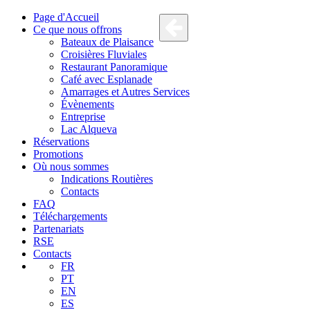
Page d'Accueil
Ce que nous offrons
Bateaux de Plaisance
Croisières Fluviales
Restaurant Panoramique
Café avec Esplanade
Amarrages et Autres Services
Évènements
Entreprise
Lac Alqueva
Réservations
Promotions
Où nous sommes
Indications Routières
Contacts
FAQ
Téléchargements
Partenariats
RSE
Contacts
FR
PT
EN
ES