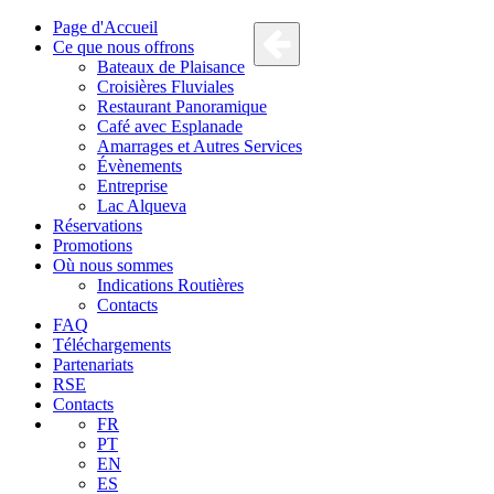
Page d'Accueil
Ce que nous offrons
Bateaux de Plaisance
Croisières Fluviales
Restaurant Panoramique
Café avec Esplanade
Amarrages et Autres Services
Évènements
Entreprise
Lac Alqueva
Réservations
Promotions
Où nous sommes
Indications Routières
Contacts
FAQ
Téléchargements
Partenariats
RSE
Contacts
FR
PT
EN
ES