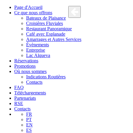
Page d'Accueil
Ce que nous offrons
Bateaux de Plaisance
Croisières Fluviales
Restaurant Panoramique
Café avec Esplanade
Amarrages et Autres Services
Évènements
Entreprise
Lac Alqueva
Réservations
Promotions
Où nous sommes
Indications Routières
Contacts
FAQ
Téléchargements
Partenariats
RSE
Contacts
FR
PT
EN
ES