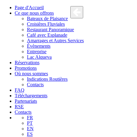
Page d'Accueil
Ce que nous offrons
Bateaux de Plaisance
Croisières Fluviales
Restaurant Panoramique
Café avec Esplanade
Amarrages et Autres Services
Évènements
Entreprise
Lac Alqueva
Réservations
Promotions
Où nous sommes
Indications Routières
Contacts
FAQ
Téléchargements
Partenariats
RSE
Contacts
FR
PT
EN
ES